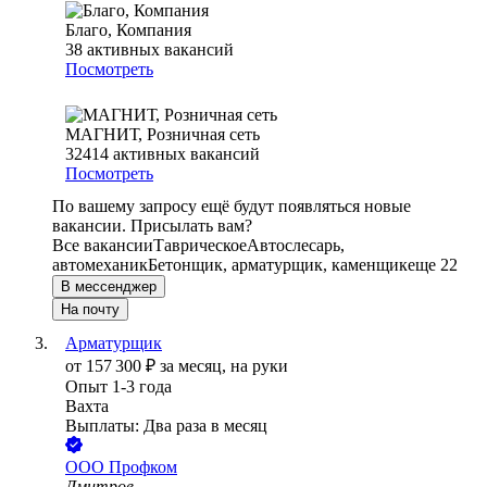
Благо, Компания
38
активных вакансий
Посмотреть
МАГНИТ, Розничная сеть
32414
активных вакансий
Посмотреть
По вашему запросу ещё будут появляться новые
вакансии. Присылать вам?
Все вакансии
Таврическое
Автослесарь,
автомеханик
Бетонщик, арматурщик, каменщик
еще 22
В мессенджер
На почту
Арматурщик
от
157 300
₽
за месяц,
на руки
Опыт 1-3 года
Вахта
Выплаты: Два раза в месяц
ООО
Профком
Дмитров