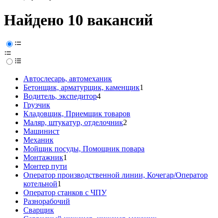
Найдено 10 вакансий
Автослесарь, автомеханик
Бетонщик, арматурщик, каменщик
1
Водитель, экспедитор
4
Грузчик
Кладовщик, Приемщик товаров
Маляр, штукатур, отделочник
2
Машинист
Механик
Мойщик посуды, Помощник повара
Монтажник
1
Монтер пути
Оператор производственной линии, Кочегар/Оператор
котельной
1
Оператор станков с ЧПУ
Разнорабочий
Сварщик