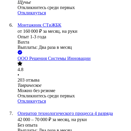
Щучье
Откликнитесь среди первых
Откликнуться
Монтажник СТиЖБК
от
160 000
₽
за месяц,
на руки
Опыт 1-3 года
Вахта
Выплаты: Два раза в месяц
ООО
Решения Системы Инновации
4.8
•
203
отзыва
Таврическое
Можно без резюме
Откликнитесь среди первых
Откликнуться
Оператор технологического процесса 4 разряда
42 000
–
70 000
₽
за месяц,
на руки
Без опыта
Выплаты: Два раза в месяц