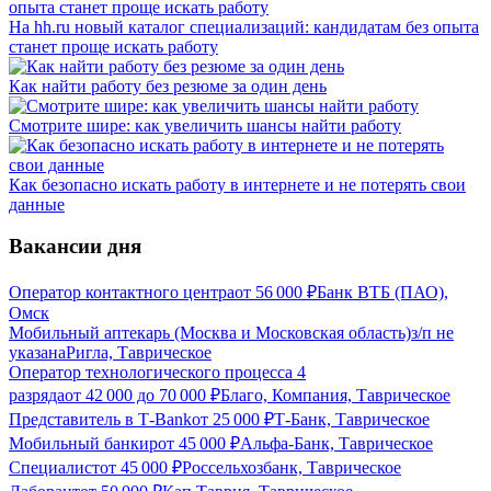
На hh.ru новый каталог специализаций: кандидатам без опыта
станет проще искать работу
Как найти работу без резюме за один день
Смотрите шире: как увеличить шансы найти работу
Как безопасно искать работу в интернете и не потерять свои
данные
Вакансии дня
Оператор контактного центра
от
56 000
₽
Банк ВТБ (ПАО),
Омск
Мобильный аптекарь (Москва и Московская область)
з/п не
указана
Ригла, Таврическое
Оператор технологического процесса 4
разряда
от
42 000
до
70 000
₽
Благо, Компания, Таврическое
Представитель в Т-Bank
от
25 000
₽
Т-Банк, Таврическое
Мобильный банкир
от
45 000
₽
Альфа-Банк, Таврическое
Специалист
от
45 000
₽
Россельхозбанк, Таврическое